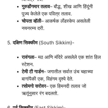
गुरुडोंगमार तलाव
– बौद्ध, शीख आणि हिंदूंनी
पूज्य केलेले एक पवित्र तलाव.
चोपता व्हॅली
– आकर्षक लँडस्केप असलेली
नयनरम्य दरी.
5.
दक्षिण सिक्कीम
(South Sikkim)-
रावंगला
– मठ आणि मंदिरे असलेले एक शांत हिल
स्टेशन.
टेमी टी गार्डन
– जगातील सर्वात उंच चहाच्या
बागांपैकी एक, विहंगम दृश्ये देते.
त्सोमगो सरोवर
– एक हिमनदी तलाव जो
ऋतूंनुसार रंग बदलतो.
6.
पूर्व सिक्कीम
(East Sikkim)-