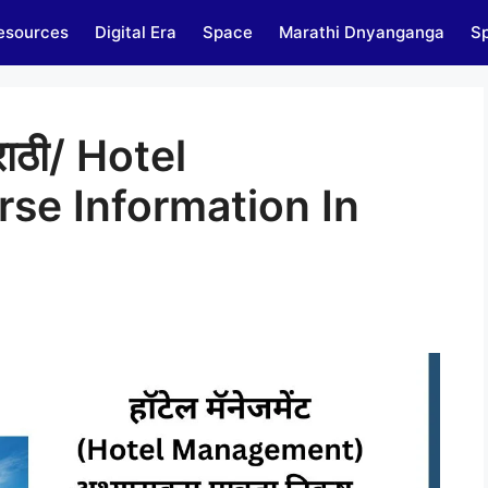
esources
Digital Era
Space
Marathi Dnyanganga
Sp
मराठी/ Hotel
e Information In