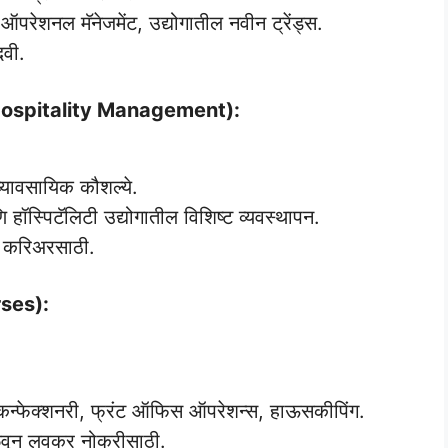
ड ऑपरेशनल मॅनेजमेंट, उद्योगातील नवीन ट्रेंड्स.
दवी.
 in Hospitality Management):
व्यावसायिक कौशल्ये.
ि हॉस्पिटॅलिटी उद्योगातील विशिष्ट व्यवस्थापन.
पन करिअरसाठी.
rses):
कन्फेक्शनरी, फ्रंट ऑफिस ऑपरेशन्स, हाऊसकीपिंग.
 मिळवून लवकर नोकरीसाठी.