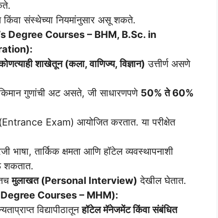
ते.
 किंवा संस्थेच्या नियमांनुसार असू शकते.
or’s Degree Courses – BHM, B.Sc. in
ration):
 कोणत्याही शाखेतून (कला, वाणिज्य, विज्ञान)
उत्तीर्ण असणे
्ये किमान गुणांची अट असते, जी साधारणपणे
50% ते 60%
क्षा (Entrance Exam) आयोजित करतात. या परीक्षेत
 इंग्रजी भाषा, तार्किक क्षमता आणि हॉटेल व्यवस्थापनाशी
ाऊ शकतात.
ोबतच
मुलाखत (Personal Interview)
देखील घेतात.
r’s Degree Courses – MHM):
यताप्राप्त विद्यापीठातून
हॉटेल मॅनेजमेंट किंवा संबंधित