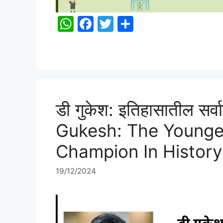
W
F
T
S
h
a
w
h
at
c
itt
ar
s
e
er
e
A
b
p
o
डी गुकेश: इतिहासातील सर्वा
p
o
Gukesh: The Younge
k
Champion In History
19/12/2024