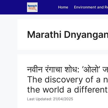
Skip
Home
Environment and R
to
content
Marathi Dnyanga
नवीन रंगाचा शोध: ‘ओलो’ ज
The discovery of a n
the world a differen
Last Updated: 21/04/2025