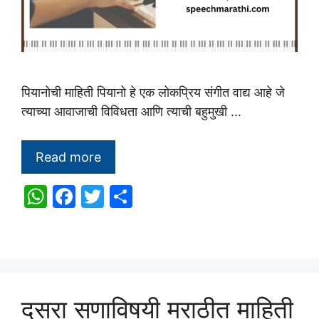
पियानोची माहिती पियानो हे एक लोकप्रिय संगीत वाद्य आहे जे
त्याच्या आवाजाची विविधता आणि त्याची बहुमुखी …
Read more
W
F
T
S
h
a
w
h
at
c
itt
ar
s
e
er
e
A
b
दसरा सणाविषयी मराठीत माहिती
p
o