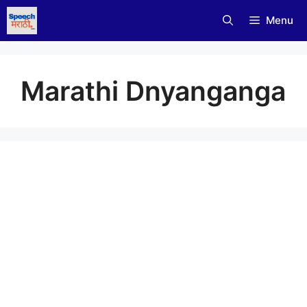
Skip
Menu
to
content
Marathi Dnyanganga