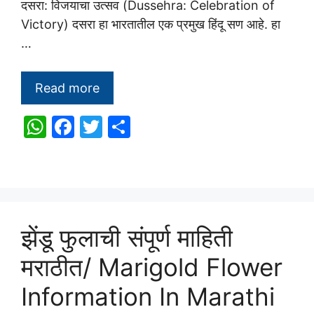
दसरा: विजयाचा उत्सव (Dussehra: Celebration of
Victory) दसरा हा भारतातील एक प्रमुख हिंदू सण आहे. हा
…
Read more
W
F
T
S
h
a
w
h
at
c
itt
ar
s
e
er
e
A
b
झेंडू फुलाची संपूर्ण माहिती
p
o
p
o
मराठीत/ Marigold Flower
k
Information In Marathi