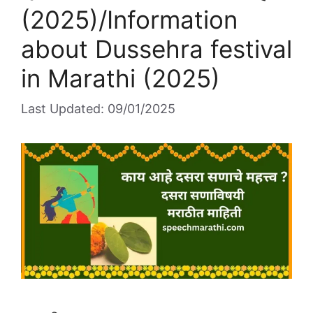
p
o
(2025)/Information
k
about Dussehra festival
in Marathi (2025)
Last Updated: 09/01/2025