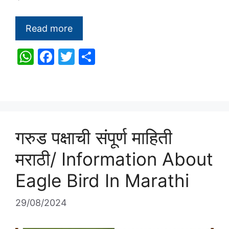
Read more
W
F
T
S
h
a
w
h
at
c
itt
ar
s
e
er
e
A
b
गरुड पक्षाची संपूर्ण माहिती
p
o
p
o
मराठी/ Information About
k
Eagle Bird In Marathi
29/08/2024