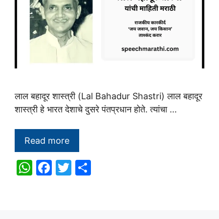
लाल बहादूर शास्त्री (Lal Bahadur Shastri) लाल बहादूर
शास्त्री हे भारत देशाचे दुसरे पंतप्रधान होते. त्यांचा …
Read more
W
F
T
S
h
a
w
h
at
c
itt
ar
s
e
er
e