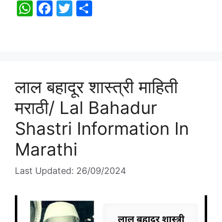
W
F
T
S
h
a
w
h
at
c
itt
ar
s
e
er
e
A
b
लाल बहादूर शास्त्री माहिती
p
o
p
o
मराठी/ Lal Bahadur
k
Shastri Information In
Marathi
Last Updated: 26/09/2024