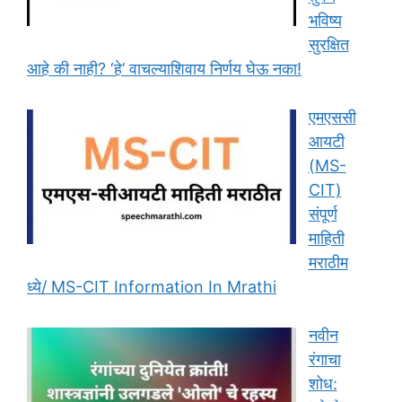
भविष्य
सुरक्षित
आहे की नाही? ‘हे’ वाचल्याशिवाय निर्णय घेऊ नका!
एमएससी
आयटी
(MS-
CIT)
संपूर्ण
माहिती
मराठीम
ध्ये/ MS-CIT Information In Mrathi
नवीन
रंगाचा
शोध: