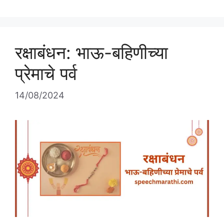
at
c
itt
ar
s
e
er
e
A
b
रक्षाबंधन: भाऊ-बहिणीच्या
p
o
p
o
प्रेमाचे पर्व
k
14/08/2024