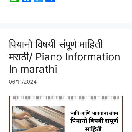
h
a
w
h
at
c
itt
ar
s
e
er
e
A
b
पियानो विषयी संपूर्ण माहिती
p
o
p
o
मराठी/ Piano Information
k
In marathi
06/11/2024