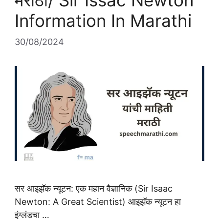
मराठी/ Sir Issac Newton
k
Information In Marathi
30/08/2024
सर आइझॅक न्यूटन: एक महान वैज्ञानिक (Sir Isaac
Newton: A Great Scientist) आइझॅक न्यूटन हा
इंग्लंडचा …