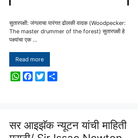
सुतारपक्षी: जंगलाचा पारंगत ढोलकी वादक (Woodpecker:
The master drummer of the forest) सुतारपक्षी हे
पक्ष्यांचा एक …
Read more
W
F
T
S
h
a
w
h
at
c
itt
ar
s
e
er
e
A
b
सर आइझॅक न्यूटन यांची माहिती
p
o
p
o