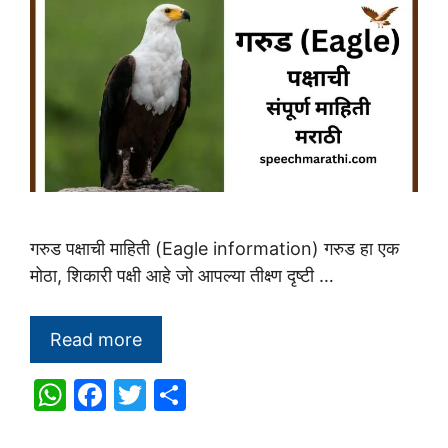
गरुड पक्षाची माहिती (Eagle information) गरुड हा एक
मोठा, शिकारी पक्षी आहे जो आपल्या तीक्ष्ण दृष्टी …
Read more
W
F
T
S
h
a
w
h