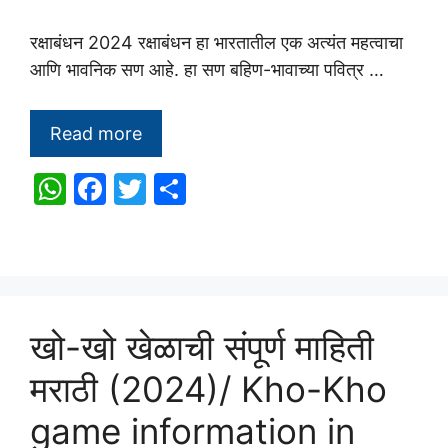
रक्षाबंधन 2024 रक्षाबंधन हा भारतातील एक अत्यंत महत्वाचा
आणि भावनिक सण आहे. हा सण बहिण-भावाच्या पवित्र …
Read more
W
F
T
S
h
a
w
h
at
c
itt
ar
s
e
er
e
A
b
खो-खो खेळाची संपूर्ण माहिती
p
o
p
o
मराठी (2024)/ Kho-Kho
k
game information in