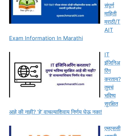
संपूर्ण
माहिती
मराठी/T
AIT
Exam Information In Marathi
IT
इंजिनिअ
रिंग
करताय?
तुमचं
भविष्य
सुरक्षित
आहे की नाही? ‘हे’ वाचल्याशिवाय निर्णय घेऊ नका!
एमएससी