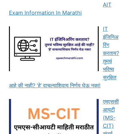
AIT
Exam Information In Marathi
IT
इंजिनिअ
रिंग
करताय?
तुमचं
भविष्य
सुरक्षित
आहे की नाही? ‘हे’ वाचल्याशिवाय निर्णय घेऊ नका!
एमएससी
आयटी
(MS-
CIT)
संपूर्ण