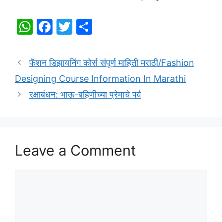
W
F
T
S
h
a
w
h
at
c
itt
ar
फॅशन डिझायनिंग कोर्स संपूर्ण माहिती मराठी/Fashion
s
e
er
e
Designing Course Information In Marathi
A
b
रक्षाबंधन: भाऊ-बहिणीच्या प्रेमाचे पर्व
p
o
p
o
k
Leave a Comment
Comment