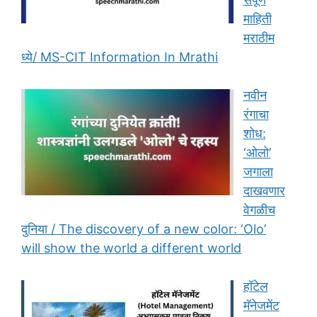
माहिती
मराठीम
ध्ये/ MS-CIT Information In Mrathi
नवीन
रंगाचा
शोध:
‘ओलो’
जगाला
दाखवणार
वेगळीच
दुनिया / The discovery of a new color: ‘Olo’
will show the world a different world
हॉटेल
मॅनेजमेंट