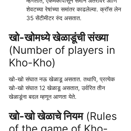
म्हणतात, एकमेकांपासून समान अंतरावर आणि
शेवटच्या रेषांच्या समांतर काढलेल्या. क्रॉस लेन
35 सेंटीमीटर रुंद असतात.
खो-खोमध्ये खेळाडूंची संख्या
(Number of players in
Kho-Kho)
खो-खो संघात नऊ खेळाडू असतात. तथापि, प्रत्येक
खो-खो संघात 12 खेळाडू असतात, उर्वरित तीन
खेळाडूंना बदल म्हणून आणता येते.
खो-खो खेळाचे नियम
(Rules
of the game of Kho-