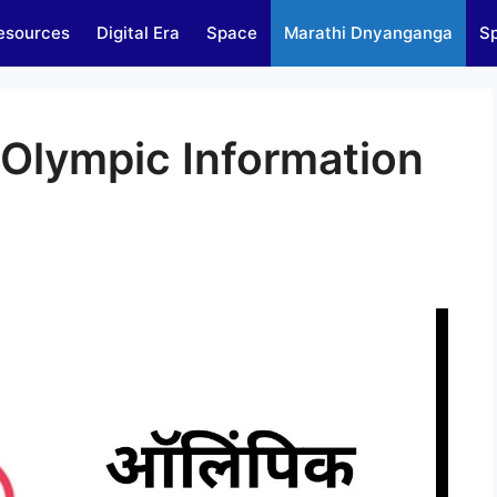
esources
Digital Era
Space
Marathi Dnyanganga
Sp
ी/ Olympic Information