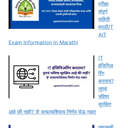
परीक्षा
संपूर्ण
माहिती
मराठी/T
AIT
Exam Information In Marathi
IT
इंजिनिअ
रिंग
करताय?
तुमचं
भविष्य
सुरक्षित
आहे की नाही? ‘हे’ वाचल्याशिवाय निर्णय घेऊ नका!
एमएससी