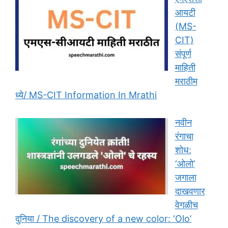
आयटी
(MS-
CIT)
संपूर्ण
माहिती
मराठीम
ध्ये/ MS-CIT Information In Mrathi
नवीन
रंगाचा
शोध:
‘ओलो’
जगाला
दाखवणार
वेगळीच
दुनिया / The discovery of a new color: ‘Olo’