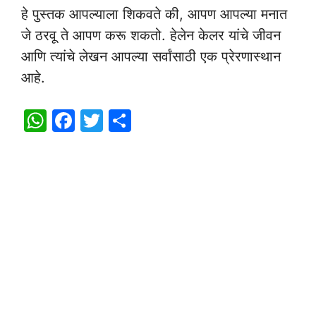
हे पुस्तक आपल्याला शिकवते की, आपण आपल्या मनात
जे ठरवू ते आपण करू शकतो. हेलेन केलर यांचे जीवन
आणि त्यांचे लेखन आपल्या सर्वांसाठी एक प्रेरणास्थान
आहे.
W
F
T
S
h
a
w
h
at
c
itt
ar
s
e
er
e
A
b
p
o
p
o
k