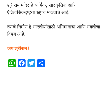
श्रीराम मंदिर हे धार्मिक, सांस्कृतिक आणि
ऐतिहासिकदृष्ट्या खूपच महत्वाचे आहे.
त्याचे निर्माण हे भारतीयांसाठी अभिमानाचा आणि भक्तीचा
विषय आहे.
जय श्रीराम !
W
F
T
S
h
a
w
h
at
c
itt
ar
s
e
er
e
A
b
p
o