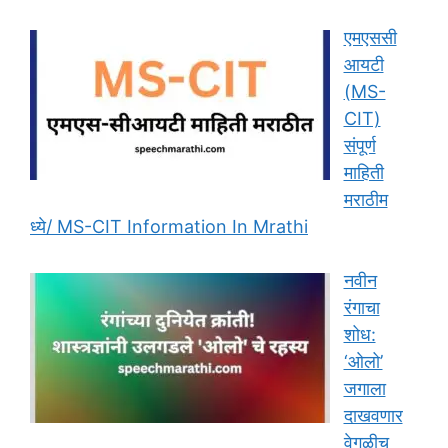
एमएससी
आयटी
(MS-
CIT)
संपूर्ण
माहिती
मराठीम
ध्ये/ MS-CIT Information In Mrathi
नवीन
रंगाचा
शोध:
‘ओलो’
जगाला
दाखवणार
वेगळीच