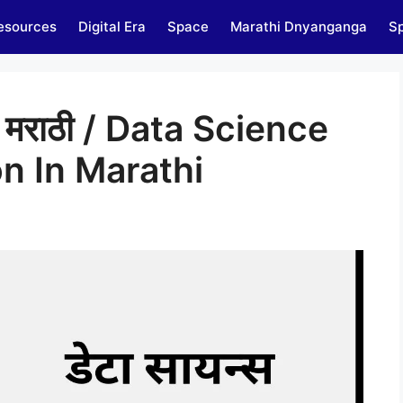
esources
Digital Era
Space
Marathi Dnyanganga
Sp
िती मराठी / Data Science
n In Marathi