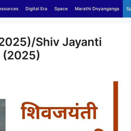
esources
Digital Era
Space
Marathi Dnyanganga
Sp
 (2025)/Shiv Jayanti
 (2025)