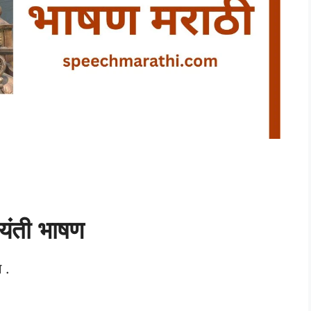
यंती
भाषण
 .