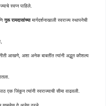
याचे स्वप्न पाहिले.
णि
गुरू रामदासांच्या
मार्गदर्शनाखाली स्वराज्य स्थापनेची
ा,
नीती आखणे, अशा अनेक बाबतींत त्यांनी अद्भुत कौशल्य
घातला.
ाठ एक जिंकून त्यांनी स्वराज्याची सीमा वाढवली.
ेम यामुळेच ते अजेय ठरले.