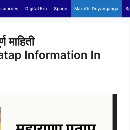
esources
Digital Era
Space
Marathi Dnyanganga
Sp
र्ण माहिती
atap Information In