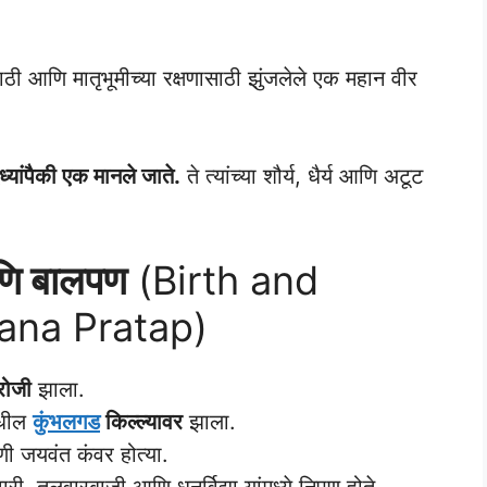
ाठी आणि मातृभूमीच्या रक्षणासाठी झुंजलेले एक महान वीर
ध्यांपैकी एक मानले जाते.
ते त्यांच्या शौर्य, धैर्य आणि अटूट
आणि बालपण
(Birth and
ana Pratap)
रोजी
झाला.
मधील
कुंभलगड
किल्ल्यावर
झाला.
ी जयवंत कंवर होत्या.
ी, तलवारबाजी आणि धनुर्विद्या यांमध्ये निपुण होते.