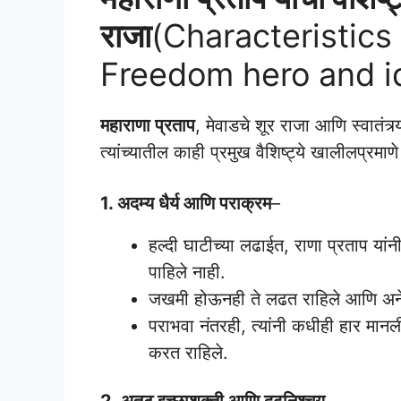
राजा
(Characteristics
Freedom hero and id
महाराणा प्रताप
, मेवाडचे शूर राजा आणि स्वातंत्
त्यांच्यातील काही प्रमुख वैशिष्ट्ये खालीलप्रमा
1. अदम्य धैर्य आणि पराक्रम
–
हल्दी घाटीच्या लढाईत, राणा प्रताप यां
पाहिले नाही.
जखमी होऊनही ते लढत राहिले आणि अनेक
पराभवा नंतरही, त्यांनी कधीही हार मान
करत राहिले.
2. अतूट इच्छाशक्ती आणि दृढनिश्चय
–