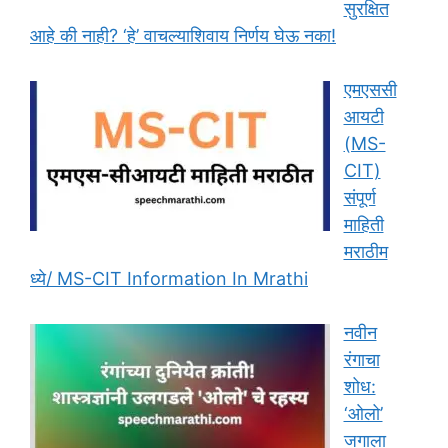
सुरक्षित
आहे की नाही? ‘हे’ वाचल्याशिवाय निर्णय घेऊ नका!
एमएससी
आयटी
(MS-
CIT)
संपूर्ण
माहिती
मराठीम
ध्ये/ MS-CIT Information In Mrathi
नवीन
रंगाचा
शोध:
‘ओलो’
जगाला