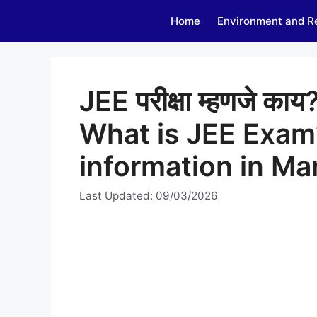
Skip
Home
Environment and R
to
content
JEE परीक्षा म्हणजे काय?
What is JEE Exa
information in Ma
Last Updated: 09/03/2026