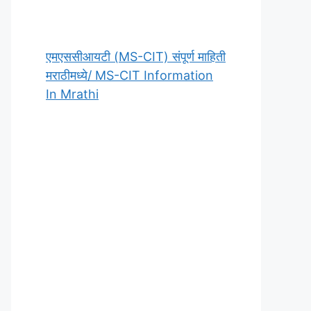
एमएससीआयटी (MS-CIT) संपूर्ण माहिती
मराठीमध्ये/ MS-CIT Information
In Mrathi