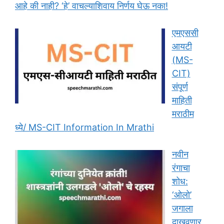
आहे की नाही? ‘हे’ वाचल्याशिवाय निर्णय घेऊ नका!
एमएससी
आयटी
(MS-
CIT)
संपूर्ण
माहिती
मराठीम
ध्ये/ MS-CIT Information In Mrathi
नवीन
रंगाचा
शोध:
‘ओलो’
जगाला
दाखवणार