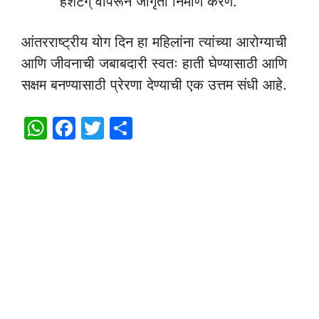
हॅशटॅग् वापरून जागृती निर्माण करणे.
आंतरराष्ट्रीय योग दिन हा महिलांना त्यांच्या आरोग्याची
आणि जीवनाची जबाबदारी स्वतः हाती घेण्यासाठी आणि
सक्षम बनण्यासाठी प्रेरणा देण्याची एक उत्तम संधी आहे.
W
F
T
S
h
a
w
h
at
c
itt
ar
s
e
er
e
A
b
p
o
p
o
k