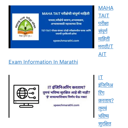
MAHA
TAIT
परीक्षा
संपूर्ण
माहिती
मराठी/T
AIT
Exam Information In Marathi
IT
इंजिनिअ
रिंग
करताय?
तुमचं
भविष्य
सुरक्षित