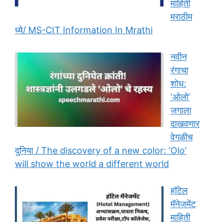
माहिती
मराठीम
ध्ये/ MS-CIT Information In Mrathi
नवीन
रंगाचा
शोध:
‘ओलो’
जगाला
दाखवणार
वेगळीच
दुनिया / The discovery of a new color: ‘Olo’
will show the world a different world
हॉटेल
मॅनेजमेंट
माहिती