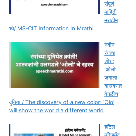
संपूर्ण
माहिती
मराठीम
ध्ये/ MS-CIT Information In Mrathi
नवीन
रंगाचा
शोध:
‘ओलो’
जगाला
दाखवणार
वेगळीच
दुनिया / The discovery of a new color: ‘Olo’
will show the world a different world
हॉटेल
मॅनेजमेंट